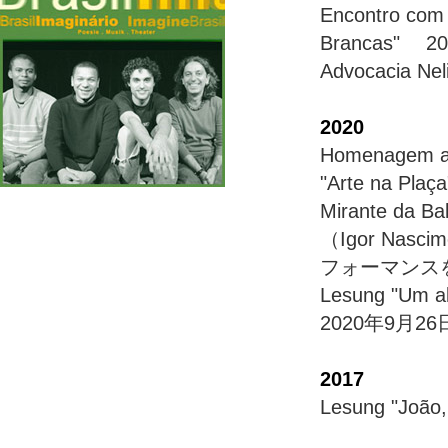
Encontro com 
Brancas" 20
Advocacia Neli
2020
Homenagem ao
"Arte na Pla
Mirante da Bal
（Igor N
フォーマンス
Lesung "Um a
2020年9月26日 
2017
Lesung "Joã