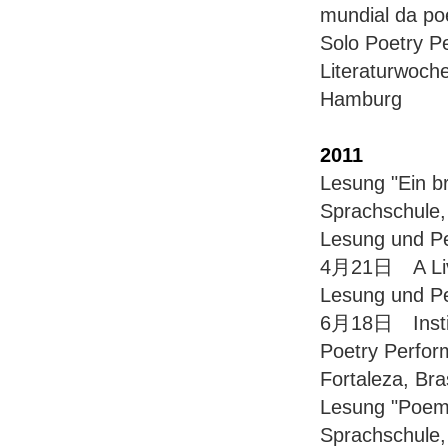
mundial da po
Solo Poetry 
Literaturwo
Hamburg
2011
Lesung "Ein 
Sprachschule
Lesung und P
4月21日 A Livr
Lesung und P
6月18日 Instit
Poetry Perf
Fortaleza, Bras
Lesung "Poe
Sprachschule