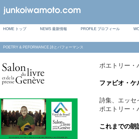
HOME トップ
NEWS 最新情報
PROFILE プロフィール
W
POETRY & PEFORMANCE 詩とパフォーマンス
ポエトリー・
ファビオ・ケ
詩集、エッセ
ポエトリー・
これまでの朗