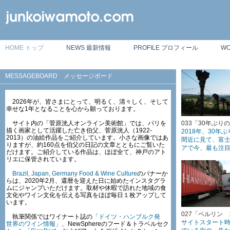
HOME トップ
NEWS 最新情報
PROFILE プロフィール
W
MESSAGEBOARD メッセージボード
2026年が、皆さまにとって、明るく、清々しく、そして
幸せな1年となることを心から願っております。
サイト内の「菅原洸人オンライン美術館」では、パリを
033「30年ぶりのシ
描く画家として活躍した亡き伯父、菅原洸人（1922-
2018年、30
2013）の油絵作品をご紹介しています。小さな画像ではあ
間近に見て、富
りますが、約160点を伯父の日記の文章とともにご覧いた
アで今、最も注
だけます。ご紹介している作品は、ほぼ全て、神戸のアト
リエに保管されています。
Brazil, Japan, Germany Food & Wine Culture
のバナーか
らは、2020年2月、還暦を迎えた日に始めたインスタグラ
ムにジャンプいただけます。取材や休暇で訪れた地域の食
文化やワイン文化を伝える写真をほぼ毎日１枚アップして
います。
027「ベルリン 19
執筆関係ではワイナート誌の
「ドイツ・ハンブルク発
サイトスタート
世界のワイン情報」
、NewSphereのフード＆トラベルセク