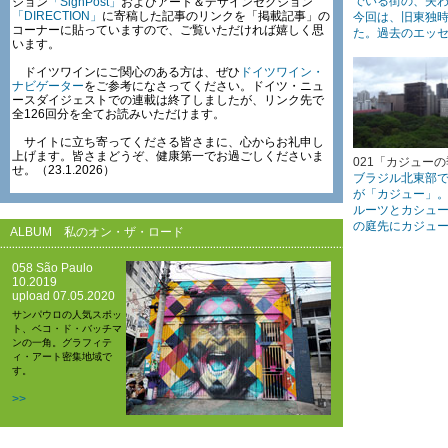
でいる街の、失
ション
「SignPost」
およびアート＆デザインセクション
「DIRECTION」
に寄稿した記事のリンクを「掲載記事」の
今回は、旧東独
コーナーに貼っていますので、ご覧いただければ嬉しく思
た。過去のエッ
います。
ドイツワインにご関心のある方は、ぜひ
ドイツワイン・
ナビゲーター
をご参考になさってください。ドイツ・ニュ
ースダイジェストでの連載は終了しましたが、リンク先で
全126回分を全てお読みいただけます。
サイトに立ち寄ってくださる皆さまに、心からお礼申し
上げます。皆さまどうぞ、健康第一でお過ごしくださいま
021「カジューの季
せ。（23.1.2026）
ブラジル北東部
が「カジュー」
ルーツとカシュ
の庭先にカジュ
ALBUM 私のオン・ザ・ロード
058 São Paulo
10.2019
upload 07.05.2020
サンパウロの人気スポッ
ト、ベコ・ド・バッチマ
ンの一角。グラフィテ
ィ・アート密集地域で
す。
>>